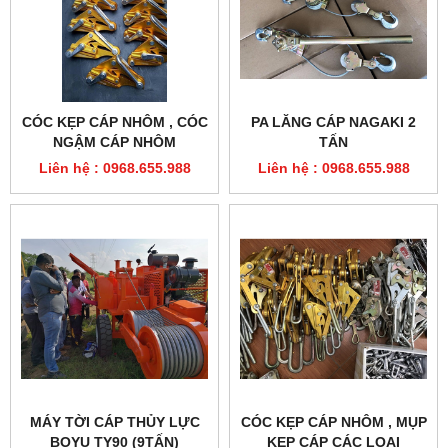
CÓC KẸP CÁP NHÔM , CÓC
PA LĂNG CÁP NAGAKI 2
NGẬM CÁP NHÔM
TẤN
Liên hệ : 0968.655.988
Liên hệ : 0968.655.988
MÁY TỜI CÁP THỦY LỰC
CÓC KẸP CÁP NHÔM , MỤP
BOYU TY90 (9TẤN)
KẸP CÁP CÁC LOẠI