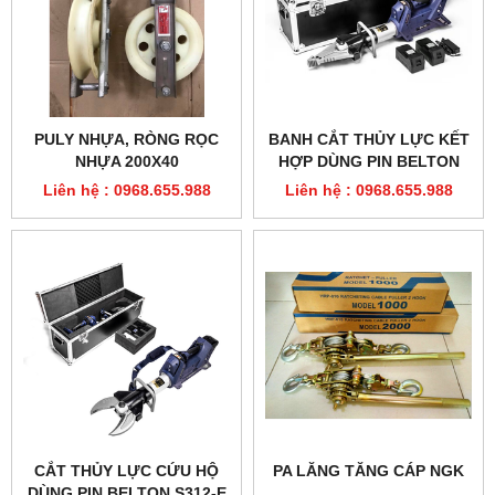
PULY NHỰA, RÒNG RỌC
BANH CẮT THỦY LỰC KẾT
NHỰA 200X40
HỢP DÙNG PIN BELTON
SC357-E
Liên hệ : 0968.655.988
Liên hệ : 0968.655.988
CẮT THỦY LỰC CỨU HỘ
PA LĂNG TĂNG CÁP NGK
DÙNG PIN BELTON S312-E