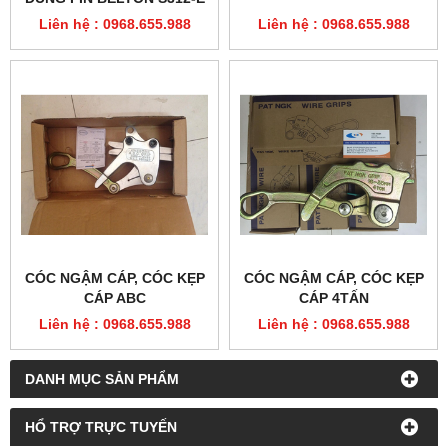
Liên hệ : 0968.655.988
Liên hệ : 0968.655.988
CÓC NGẬM CÁP, CÓC KẸP
CÓC NGẬM CÁP, CÓC KẸP
CÁP ABC
CÁP 4TẤN
Liên hệ : 0968.655.988
Liên hệ : 0968.655.988
DANH MỤC SẢN PHẨM
HỔ TRỢ TRỰC TUYẾN