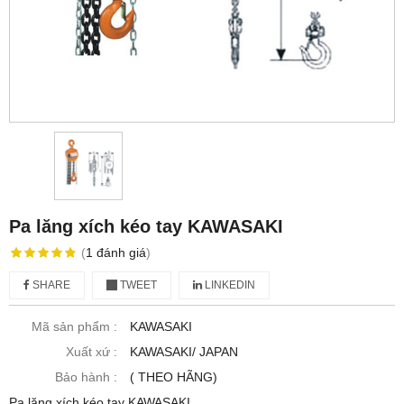
Pa lăng xích kéo tay KAWASAKI
(
1
đánh giá
)
SHARE
TWEET
LINKEDIN
Mã sản phẩm :
KAWASAKI
Xuất xứ :
KAWASAKI/ JAPAN
Bảo hành :
( THEO HÃNG)
Pa lăng xích kéo tay KAWASAKI