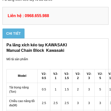
Liên hệ : 0968.655.988
CHI TIẾT
Pa lăng xích kéo tay KAWASAKI
Manual Chain Block Kawasaki
Mô tả sản phẩm
VJ-
VJ-
VJ-
VJ-
VJ-
VJ-
V
Model
0.5
1
1.5
2
3
5
1
Tải trọng nâng
0.5
1
1.5
2
3
5
1
(Ton)
Chiều cao nâng tối
2.5
2.5
2.5
3
3
3
đa(M)