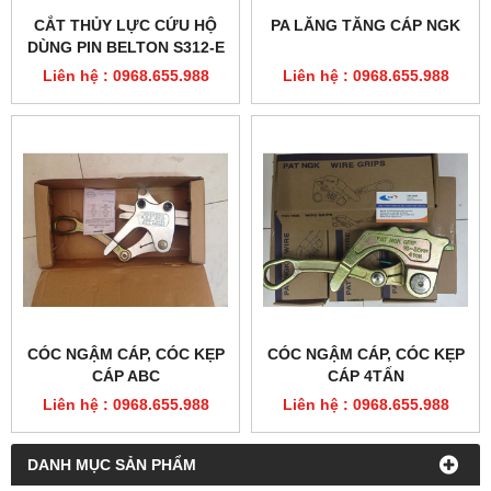
CẮT THỦY LỰC CỨU HỘ
PA LĂNG TĂNG CÁP NGK
DÙNG PIN BELTON S312-E
Liên hệ : 0968.655.988
Liên hệ : 0968.655.988
CÓC NGẬM CÁP, CÓC KẸP
CÓC NGẬM CÁP, CÓC KẸP
CÁP ABC
CÁP 4TẤN
Liên hệ : 0968.655.988
Liên hệ : 0968.655.988
DANH MỤC SẢN PHẨM