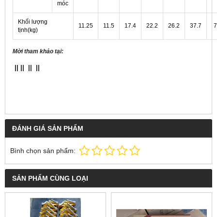
móc
Khối lượng
11.25
11.5
17.4
22.2
26.2
37.7
7
tịnh(kg)
Mời tham khảo tại:
||
||
||
||
ĐÁNH GIÁ SẢN PHẨM
Bình chọn sản phẩm:
SẢN PHẨM CÙNG LOẠI