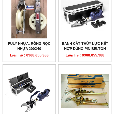
PULY NHỰA, RÒNG RỌC
BANH CẮT THỦY LỰC KẾT
NHỰA 200X40
HỢP DÙNG PIN BELTON
SC357-E
Liên hệ : 0968.655.988
Liên hệ : 0968.655.988