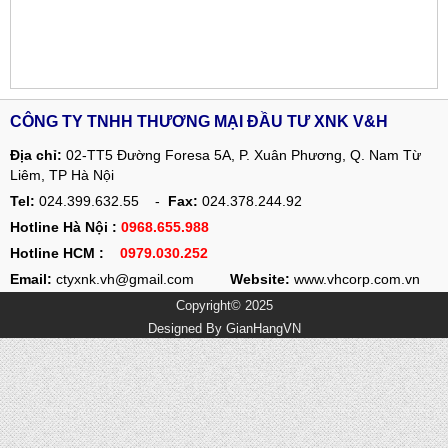
CÔNG TY TNHH THƯƠNG MẠI ĐẦU TƯ XNK V&H
Địa chỉ:
02-TT5 Đường Foresa 5A, P. Xuân Phương, Q. Nam Từ
Liêm, TP Hà Nội
Tel:
024.399.632.55 -
Fax:
024.378.244.92
Hotline Hà Nội :
0968.655.988
Hotline HCM :
0979.030.252
Email:
ctyxnk.vh@gmail.com
Website:
www.vhcorp.com.vn
Copyright© 2025
Designed By
GianHangVN