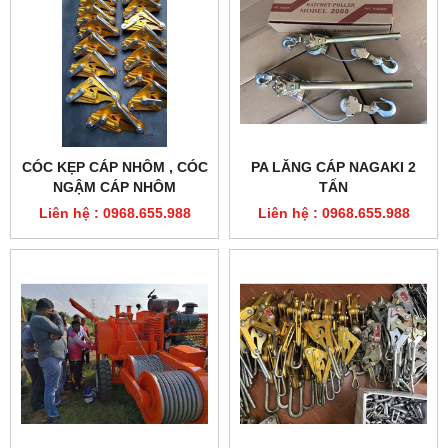
CÓC KẸP CÁP NHÔM , CÓC
PA LĂNG CÁP NAGAKI 2
NGẬM CÁP NHÔM
TẤN
Liên hệ : 0968.655.988
Liên hệ : 0968.655.988