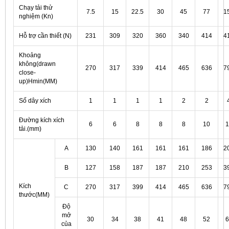
Chạy tải thử
7.5
15
22.5
30
45
77
1
nghiệm (Kn)
Hỗ trợ cần thiết (N)
231
309
320
360
340
414
4
Khoảng
không(drawn
270
317
339
414
465
636
7
close-
up)Hmin(MM)
Số dây xích
1
1
1
1
2
2
Đường kích xích
6
6
8
8
8
10
1
tải.(mm)
A
130
140
161
161
161
186
2
B
127
158
187
187
210
253
3
Kích
C
270
317
399
414
465
636
7
thước(MM)
Độ
mở
30
34
38
41
48
52
6
của