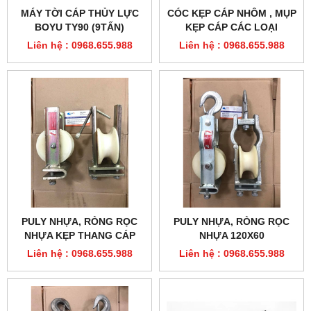
MÁY TỜI CÁP THỦY LỰC
CÓC KẸP CÁP NHÔM , MỤP
BOYU TY90 (9TẤN)
KẸP CÁP CÁC LOẠI
Liên hệ : 0968.655.988
Liên hệ : 0968.655.988
PULY NHỰA, RÒNG RỌC
PULY NHỰA, RÒNG RỌC
NHỰA KẸP THANG CÁP
NHỰA 120X60
120X60
Liên hệ : 0968.655.988
Liên hệ : 0968.655.988