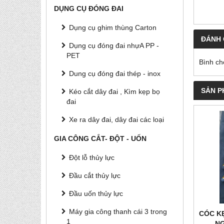
DỤNG CỤ ĐÓNG ĐAI
Dụng cụ ghim thùng Carton
ĐÁNH 
Dụng cụ đóng đai nhựA PP -
PET
Bình ch
Dung cụ đóng đai thép - inox
SẢN P
Kéo cắt dây đai , Kìm kẹp bọ
đai
Xe ra dây đai, dây đai các loại
GIA CÔNG CẮT- ĐỘT - UỐN
Đột lỗ thủy lực
Đầu cắt thủy lực
Đầu uốn thủy lực
Máy gia công thanh cái 3 trong
CÓC K
1
N