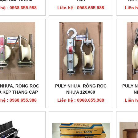
 hệ : 0968.655.988
Liên hệ : 0968.655.988
Liên h
 NHỰA, RÒNG RỌC
PULY NHỰA, RÒNG RỌC
PULY 
 KẸP THANG CÁP
NHỰA 120X60
N
120X60
 hệ : 0968.655.988
Liên hệ : 0968.655.988
Liên h