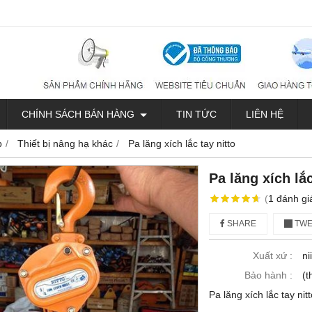
CHÍNH SÁCH BÁN HÀNG
TIN TỨC
LIÊN HỆ
p
Thiết bị nâng hạ khác
Pa lăng xích lắc tay nitto
Pa lăng xích lắc
(
1
đánh gi
SHARE
TWE
Xuất xứ :
ni
Bảo hành :
(t
Pa lăng xích lắc tay nit