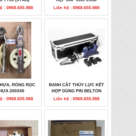
ệ : 0968.655.988
Liên hệ : 0968.655.988
NHỰA, RÒNG RỌC
BANH CẮT THỦY LỰC KẾT
HỰA 200X40
HỢP DÙNG PIN BELTON
SC357-E
ệ : 0968.655.988
Liên hệ : 0968.655.988