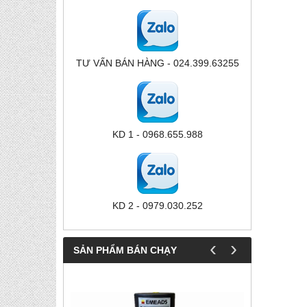
TƯ VẤN BÁN HÀNG - 024.399.63255
KD 1 - 0968.655.988
KD 2 - 0979.030.252
‹
›
SẢN PHẨM BÁN CHẠY