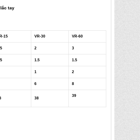
lắc tay
R-15
VR-30
VR-60
.5
2
3
.5
1.5
1.5
1
2
6
8
39
8
38