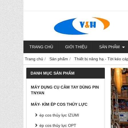
TRANG CHỦ
GIỚI THIỆU
SẢN PHẨM
Trang chủ
Sản phẩm
Thiết bị nâng hạ - Tời kéo cá
DANH MỤC SẢN PHẨM
MÁY DỤNG CỤ CẦM TAY DÙNG PIN
TNYAN
MÁY- KÌM ÉP COS THỦY LỰC
ép cos thủy lực IZUMI
ép cos thủy lực OPT