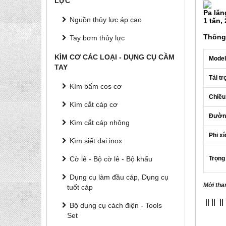
LỰC
Pa lăn
Nguồn thủy lực áp cao
1 tấn, 
Thông
Tay bơm thủy lực
KÌM CƠ CÁC LOẠI - DỤNG CỤ CẦM
Model
TAY
Tải t
Kìm bấm cos cơ
Chiều
Kìm cắt cáp cơ
Đường
Kìm cắt cáp nhông
Phi xí
Kìm siết đai inox
Trọng
Cờ lê - Bộ cờ lê - Bộ khẩu
Dụng cụ làm đầu cáp, Dụng cụ
Mời tha
tuốt cáp
||
||
||
Bộ dụng cụ cách điện - Tools
Set