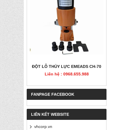
HÉP, PET
ĐỘT LỖ THỦY LỰC EMEADS CH-70
ĐỘT LỖ
Liên hệ : 0968.655.988
Liê
5.988
FANPAGE FACEBOOK
LIÊN KẾT WEBSITE
vhcorp.vn