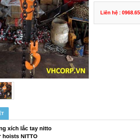
Liên hệ : 0968.6
ẾT
ng xích lắc tay nitto
r hoists NITTO