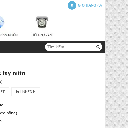
GIỎ HÀNG
(
0
)
 tay nitto
á
)
ET
LINKEDIN
ito
heo hãng)
to