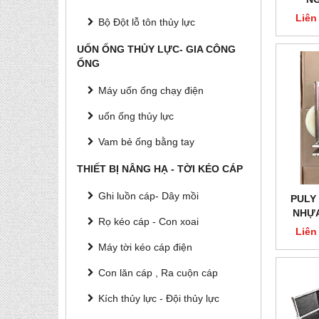
Liên
Bộ Đột lỗ tôn thủy lực
UỐN ỐNG THỦY LỰC- GIA CÔNG
ỐNG
Máy uốn ống chạy điện
uốn ống thủy lực
Vam bẻ ống bằng tay
THIẾT BỊ NÂNG HẠ - TỜI KÉO CÁP
Ghi luồn cáp- Dây mồi
PULY
NHỰA
Rọ kéo cáp - Con xoai
Liên
Máy tời kéo cáp điện
Con lăn cáp , Ra cuộn cáp
Kích thủy lực - Đội thủy lực