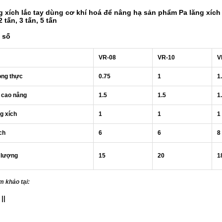
g xích lắc tay dùng cơ khí hoá để nâng hạ sản phẩm Pa lăng xích 
2 tấn, 3 tấn, 5 tấn
 số
VR-08
VR-10
V
rọng thực
0.75
1
1
 cao nâng
1.5
1.5
1
 xích
1
1
1
ch
6
6
8
 lượng
15
20
1
m khảo tại:
||