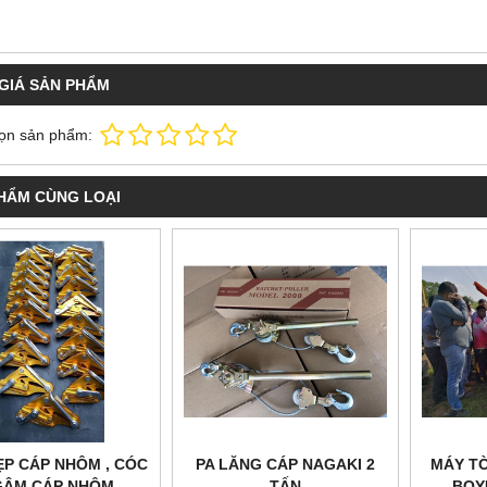
GIÁ SẢN PHẨM
ọn sản phẩm:
HẨM CÙNG LOẠI
ẸP CÁP NHÔM , CÓC
PA LĂNG CÁP NAGAKI 2
MÁY TỜ
GẬM CÁP NHÔM
TẤN
BOY