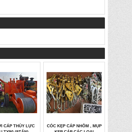
I CÁP THỦY LỰC
CÓC KẸP CÁP NHÔM , MỤP
U TY90 (9TẤN)
KẸP CÁP CÁC LOẠI