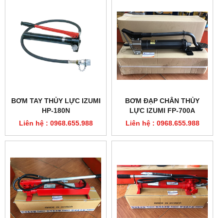
BƠM TAY THỦY LỰC IZUMI
BƠM ĐẠP CHÂN THỦY
HP-180N
LỰC IZUMI FP-700A
Liên hệ : 0968.655.988
Liên hệ : 0968.655.988
BƠM TAY THỦY LỰC
BƠM TAY THỦY LỰC
ENPOS EJP-2A
ENPOS EJP-1B
Liên hệ : 0968.655.988
Liên hệ : 0968.655.988