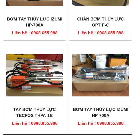
TAY BƠM THỦY LỰC
BƠM TAY THỦY LỰC IZUMI
TECPOS THPA-1B
HP-700A
Liên hệ : 0968.655.988
Liên hệ : 0968.655.988
DANH MỤC SẢN PHẨM
HỔ TRỢ TRỰC TUYẾN
SẢN PHẨM BÁN CHẠY