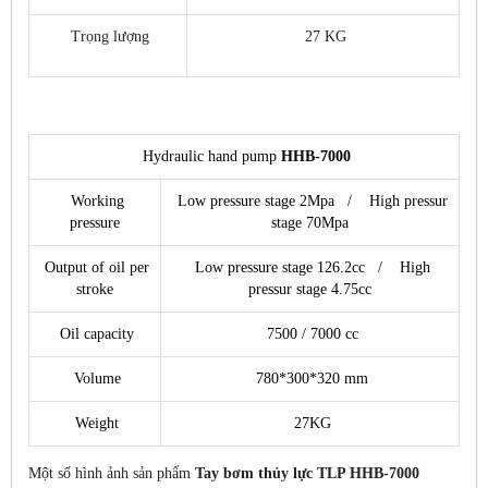
Trọng lượng
27 KG
Hydraulic hand pump
HHB-7000
Working
Low pressure stage 2Mpa / High pressur
pressure
stage 70Mpa
Output of oil per
Low pressure stage 126.2cc / High
stroke
pressur stage 4.75cc
Oil capacity
7500 / 7000 cc
Volume
780*300*320 mm
Weight
27KG
Một số hình ảnh sản phẩm
Tay bơm thủy lực TLP HHB-7000