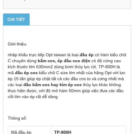
CHI TIẾT
Giới thiệu:
nhập khẩu trực tiếp Opt taiwan là loại
đầu ép
có hàm kiểu chữ
C chuyên dùng
bấm cos, ép đầu cos điện
có độ cứng cao
kích thước lớn 630mm2 dùng bơm thủy lực rời. TP-800H là
mã
đầu ép cos
kiểu chữ C size lớn nhất của hãng Opt với lực
ép 15 tấn giúp ép chặt tất cả các đầu cos to và cứng nhất mà
các loại
đầu bấm cos hay kìm ép cos
thủy lực khác không
thực hiện được, với độ mở hàm 50mm giúp việc đưa các đầu
cốt lớn vào ép rất dễ dàng
Thông số:
Mã đầu ép
TP-800H