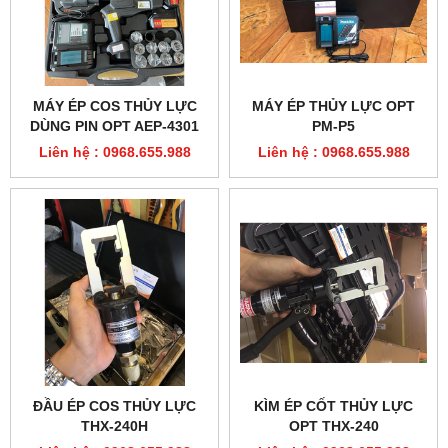
MÁY ÉP COS THỦY LỰC
MÁY ÉP THỦY LỰC OPT
DÙNG PIN OPT AEP-4301
PM-P5
Liên hệ : 0968.655.988
Liên hệ : 0968.655.988
ĐẦU ÉP COS THỦY LỰC
KÌM ÉP CỐT THỦY LỰC
THX-240H
OPT THX-240